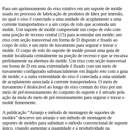
Para um aprimoramento do eixo rotativo em um suporte de molde
usado no processo de fabricação de produtos de látex por imersão,
no qual o eixo é conectado a uma unidade de acoplamento a uma
corrente transportadora e a um corpo de rolo que acomoda um
molde. Um suporte de molde compreende um corpo de rolo com
uma porção de recesso central (15) para acomodar um molde; um
eixo com seção transversal em forma de D disposto e fixado ao
corpo de rolo; e um meio de travamento para segurar e travar o
molde. O corpo de rolo do suporte de molde possui uma guia de
molde localizada centralmente na porção de recesso e que se encaixa
perfeitamente na abertura do molde. Um eixo com seção transversal
em forma de D em uma extremidade é fixado com um meio de
travamento configurado substancialmente em ângulo reto com a guia
de molde; e a outra extremidade do eixo é conectada a uma unidade
de acoplamento associada à corrente transportadora. O meio de
travamento é deslocável ao longo do eixo comum do eixo por um
meio de pré-tensionamento do conjunto do suporte e é ativado pela
ação da mola do meio de pré-tensionamento para segurar e travar o
molde firmemente.
A publicação “Arranjo e método de montagem de suportes de
moldes” descreve um arranjo e um método de montagem de
suportes de moldes para substituir o método convencional de suporte
único, visando aumentar a quantidade e a produtividade na