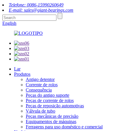
Telefone: 0086-15990260649
E-mail: sales@giant-bearings.com
English
Lar
Produtos
Antigo detentor
Corrente de rolos
Consequência
Peças do antigo suporte
Peças de corrente de rolos
Peças de reposição automotivas
Válvula de tubo
Peças mecânicas de precisão
Equipamentos de máquinas
Ferragens para uso doméstico e comercial