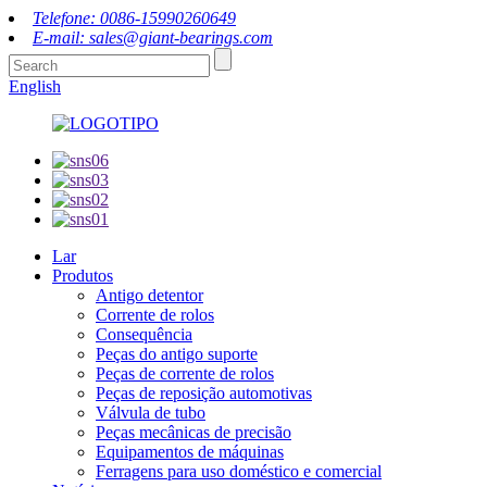
Telefone: 0086-15990260649
E-mail: sales@giant-bearings.com
English
Lar
Produtos
Antigo detentor
Corrente de rolos
Consequência
Peças do antigo suporte
Peças de corrente de rolos
Peças de reposição automotivas
Válvula de tubo
Peças mecânicas de precisão
Equipamentos de máquinas
Ferragens para uso doméstico e comercial