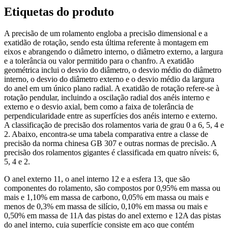
Etiquetas do produto
A precisão de um rolamento engloba a precisão dimensional e a
exatidão de rotação, sendo esta última referente à montagem em
eixos e abrangendo o diâmetro interno, o diâmetro externo, a largura
e a tolerância ou valor permitido para o chanfro. A exatidão
geométrica inclui o desvio do diâmetro, o desvio médio do diâmetro
interno, o desvio do diâmetro externo e o desvio médio da largura
do anel em um único plano radial. A exatidão de rotação refere-se à
rotação pendular, incluindo a oscilação radial dos anéis interno e
externo e o desvio axial, bem como a faixa de tolerância de
perpendicularidade entre as superfícies dos anéis interno e externo.
A classificação de precisão dos rolamentos varia de grau 0 a 6, 5, 4 e
2. Abaixo, encontra-se uma tabela comparativa entre a classe de
precisão da norma chinesa GB 307 e outras normas de precisão. A
precisão dos rolamentos gigantes é classificada em quatro níveis: 6,
5, 4 e 2.
O anel externo 11, o anel interno 12 e a esfera 13, que são
componentes do rolamento, são compostos por 0,95% em massa ou
mais e 1,10% em massa de carbono, 0,05% em massa ou mais e
menos de 0,3% em massa de silício, 0,10% em massa ou mais e
0,50% em massa de 11A das pistas do anel externo e 12A das pistas
do anel interno, cuja superfície consiste em aço que contém